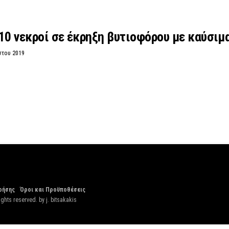
10 νεκροί σε έκρηξη βυτιοφόρου με καύσιμ
στου 2019
ρήσης
Όροι και Προϋποθέσεις
ights reserved. by
j. bitsakakis