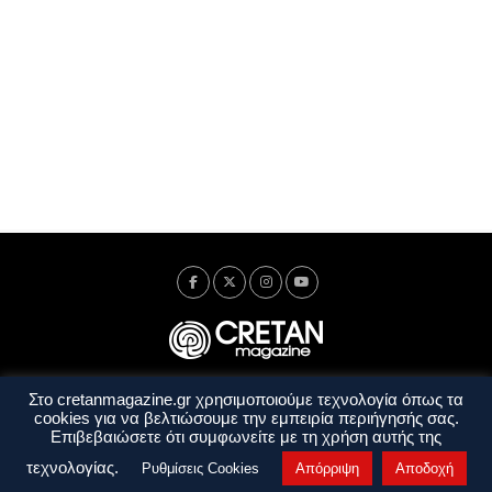
Στο cretanmagazine.gr χρησιμοποιούμε τεχνολογία όπως τα
Ταυτότητα
Πολιτική Απορρήτου
Όροι Χρήσης
cookies για να βελτιώσουμε την εμπειρία περιήγησής σας.
Όροι και Προϋποθέσεις
Επιβεβαιώσετε ότι συμφωνείτε με τη χρήση αυτής της
Copyright © 2014 - 2026 Cretanmagazine. All rights reserved. by
j. bitsakakis
τεχνολογίας.
Ρυθμίσεις Cookies
Απόρριψη
Αποδοχή