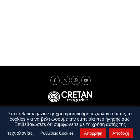
Στο cretanmagazine.gr χρησιμοποιούμε τεχνολογία όπως τα
Ταυτότητα
Πολιτική Απορρήτου
Όροι Χρήσης
cookies για να βελτιώσουμε την εμπειρία περιήγησής σας.
Όροι και Προϋποθέσεις
Επιβεβαιώσετε ότι συμφωνείτε με τη χρήση αυτής της
Copyright © 2014 - 2026 Cretanmagazine. All rights reserved. by
j. bitsakakis
τεχνολογίας.
Ρυθμίσεις Cookies
Απόρριψη
Αποδοχή