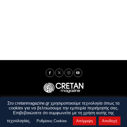
Στο cretanmagazine.gr χρησιμοποιούμε τεχνολογία όπως τα
Ταυτότητα
Πολιτική Απορρήτου
Όροι Χρήσης
cookies για να βελτιώσουμε την εμπειρία περιήγησής σας.
Όροι και Προϋποθέσεις
Επιβεβαιώσετε ότι συμφωνείτε με τη χρήση αυτής της
Copyright © 2014 - 2026 Cretanmagazine. All rights reserved. by
j. bitsakakis
τεχνολογίας.
Ρυθμίσεις Cookies
Απόρριψη
Αποδοχή