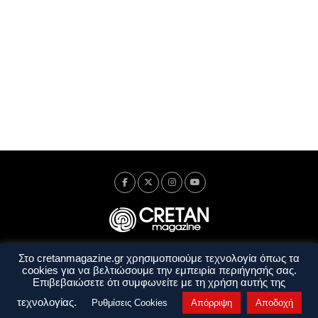
Στο cretanmagazine.gr χρησιμοποιούμε τεχνολογία όπως τα
Ταυτότητα
Πολιτική Απορρήτου
Όροι Χρήσης
cookies για να βελτιώσουμε την εμπειρία περιήγησής σας.
Όροι και Προϋποθέσεις
Επιβεβαιώσετε ότι συμφωνείτε με τη χρήση αυτής της
Copyright © 2014 - 2026 Cretanmagazine. All rights reserved. by
j. bitsakakis
τεχνολογίας.
Ρυθμίσεις Cookies
Απόρριψη
Αποδοχή