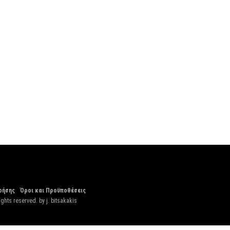
ρήσης
Όροι και Προϋποθέσεις
ights reserved. by
j. bitsakakis