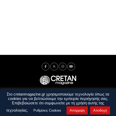
Στο cretanmagazine.gr χρησιμοποιούμε τεχνολογία όπως τα
Ταυτότητα
Πολιτική Απορρήτου
Όροι Χρήσης
cookies για να βελτιώσουμε την εμπειρία περιήγησής σας.
Όροι και Προϋποθέσεις
Επιβεβαιώσετε ότι συμφωνείτε με τη χρήση αυτής της
Copyright © 2014 - 2026 Cretanmagazine. All rights reserved. by
j. bitsakakis
τεχνολογίας.
Ρυθμίσεις Cookies
Απόρριψη
Αποδοχή