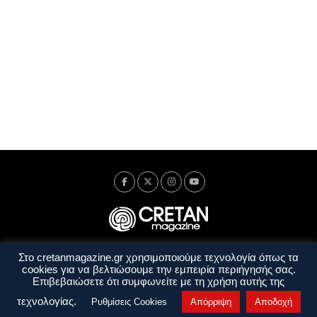
Στο cretanmagazine.gr χρησιμοποιούμε τεχνολογία όπως τα
Ταυτότητα
Πολιτική Απορρήτου
Όροι Χρήσης
cookies για να βελτιώσουμε την εμπειρία περιήγησής σας.
Όροι και Προϋποθέσεις
Επιβεβαιώσετε ότι συμφωνείτε με τη χρήση αυτής της
Copyright © 2014 - 2026 Cretanmagazine. All rights reserved. by
j. bitsakakis
τεχνολογίας.
Ρυθμίσεις Cookies
Απόρριψη
Αποδοχή