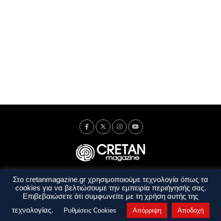
Στο cretanmagazine.gr χρησιμοποιούμε τεχνολογία όπως τα
Ταυτότητα
Πολιτική Απορρήτου
Όροι Χρήσης
cookies για να βελτιώσουμε την εμπειρία περιήγησής σας.
Όροι και Προϋποθέσεις
Επιβεβαιώσετε ότι συμφωνείτε με τη χρήση αυτής της
Copyright © 2014 - 2026 Cretanmagazine. All rights reserved. by
j. bitsakakis
τεχνολογίας.
Ρυθμίσεις Cookies
Απόρριψη
Αποδοχή