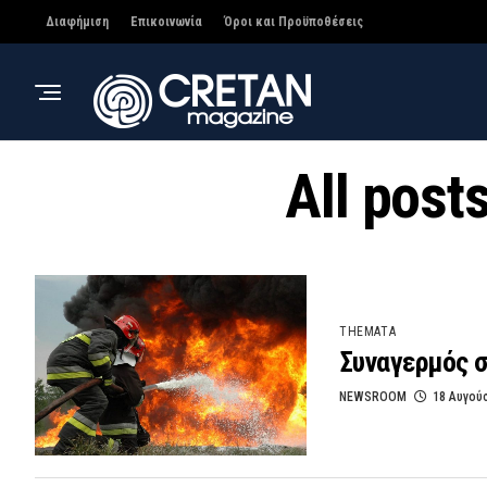
Διαφήμιση
Επικοινωνία
Όροι και Προϋποθέσεις
All pos
THEMATA
Συναγερμός 
NEWSROOM
18 Αυγού