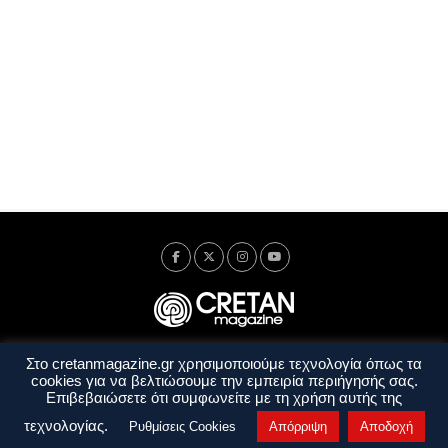
Στο cretanmagazine.gr χρησιμοποιούμε τεχνολογία όπως τα
Ταυτότητα
Πολιτική Απορρήτου
Όροι Χρήσης
cookies για να βελτιώσουμε την εμπειρία περιήγησής σας.
Όροι και Προϋποθέσεις
Επιβεβαιώσετε ότι συμφωνείτε με τη χρήση αυτής της
Copyright © 2014 - 2026 Cretanmagazine. All rights reserved. by
j. bitsakakis
τεχνολογίας.
Ρυθμίσεις Cookies
Απόρριψη
Αποδοχή