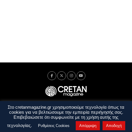
Στο cretanmagazine.gr χρησιμοποιούμε τεχνολογία όπως τα
Ταυτότητα
Πολιτική Απορρήτου
Όροι Χρήσης
cookies για να βελτιώσουμε την εμπειρία περιήγησής σας.
Όροι και Προϋποθέσεις
Επιβεβαιώσετε ότι συμφωνείτε με τη χρήση αυτής της
Copyright © 2014 - 2026 Cretanmagazine. All rights reserved. by
j. bitsakakis
τεχνολογίας.
Ρυθμίσεις Cookies
Απόρριψη
Αποδοχή