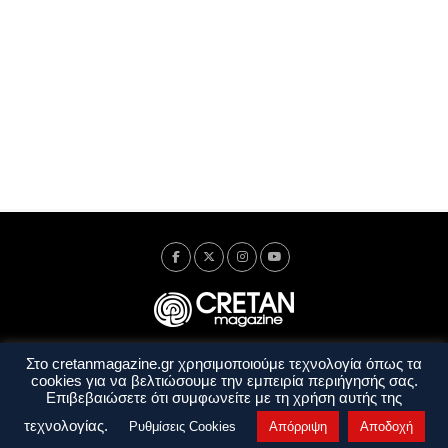
Στο cretanmagazine.gr χρησιμοποιούμε τεχνολογία όπως τα
Ταυτότητα
Πολιτική Απορρήτου
Όροι Χρήσης
cookies για να βελτιώσουμε την εμπειρία περιήγησής σας.
Όροι και Προϋποθέσεις
Επιβεβαιώσετε ότι συμφωνείτε με τη χρήση αυτής της
Copyright © 2014 - 2026 Cretanmagazine. All rights reserved. by
j. bitsakakis
τεχνολογίας.
Ρυθμίσεις Cookies
Απόρριψη
Αποδοχή