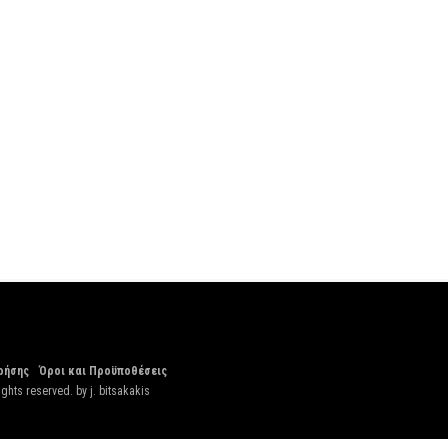
ρήσης
Όροι και Προϋποθέσεις
ights reserved. by
j. bitsakakis