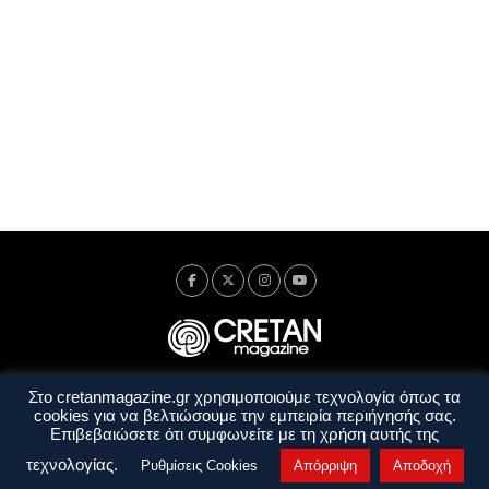
Στο cretanmagazine.gr χρησιμοποιούμε τεχνολογία όπως τα
Ταυτότητα
Πολιτική Απορρήτου
Όροι Χρήσης
cookies για να βελτιώσουμε την εμπειρία περιήγησής σας.
Όροι και Προϋποθέσεις
Επιβεβαιώσετε ότι συμφωνείτε με τη χρήση αυτής της
Copyright © 2014 - 2026 Cretanmagazine. All rights reserved. by
j. bitsakakis
τεχνολογίας.
Ρυθμίσεις Cookies
Απόρριψη
Αποδοχή