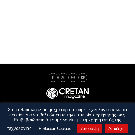
Στο cretanmagazine.gr χρησιμοποιούμε τεχνολογία όπως τα
Ταυτότητα
Πολιτική Απορρήτου
Όροι Χρήσης
cookies για να βελτιώσουμε την εμπειρία περιήγησής σας.
Όροι και Προϋποθέσεις
Επιβεβαιώσετε ότι συμφωνείτε με τη χρήση αυτής της
Copyright © 2014 - 2026 Cretanmagazine. All rights reserved. by
j. bitsakakis
τεχνολογίας.
Ρυθμίσεις Cookies
Απόρριψη
Αποδοχή