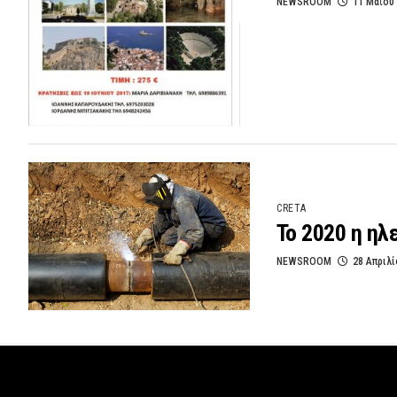
NEWSROOM
11 Μαΐου
CRETA
Το 2020 η ηλ
NEWSROOM
28 Απριλί