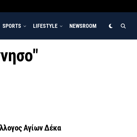
SPORTS
LIFESTYLE
NEWSROOM
ννησο"
ύλλογος Αγίων Δέκα