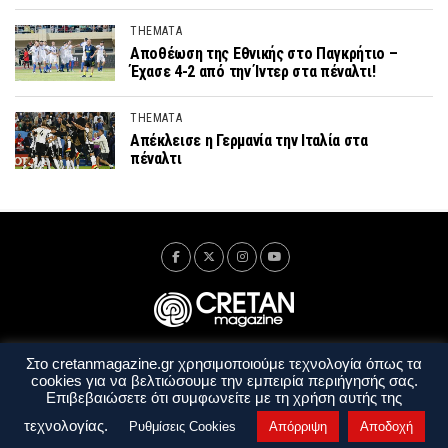
THEMATA
Αποθέωση της Εθνικής στο Παγκρήτιο –
Έχασε 4-2 από την Ίντερ στα πέναλτι!
THEMATA
Απέκλεισε η Γερμανία την Ιταλία στα
πέναλτι
Στο cretanmagazine.gr χρησιμοποιούμε τεχνολογία όπως τα
Ταυτότητα
Πολιτική Απορρήτου
Όροι Χρήσης
cookies για να βελτιώσουμε την εμπειρία περιήγησής σας.
Όροι και Προϋποθέσεις
Επιβεβαιώσετε ότι συμφωνείτε με τη χρήση αυτής της
Copyright © 2014 - 2026 Cretanmagazine. All rights reserved. by
j. bitsakakis
τεχνολογίας.
Ρυθμίσεις Cookies
Απόρριψη
Αποδοχή