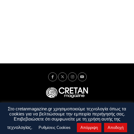
Στο cretanmagazine.gr χρησιμοποιούμε τεχνολογία όπως τα
Ταυτότητα
Πολιτική Απορρήτου
Όροι Χρήσης
cookies για να βελτιώσουμε την εμπειρία περιήγησής σας.
Όροι και Προϋποθέσεις
Επιβεβαιώσετε ότι συμφωνείτε με τη χρήση αυτής της
Copyright © 2014 - 2026 Cretanmagazine. All rights reserved. by
j. bitsakakis
τεχνολογίας.
Ρυθμίσεις Cookies
Απόρριψη
Αποδοχή