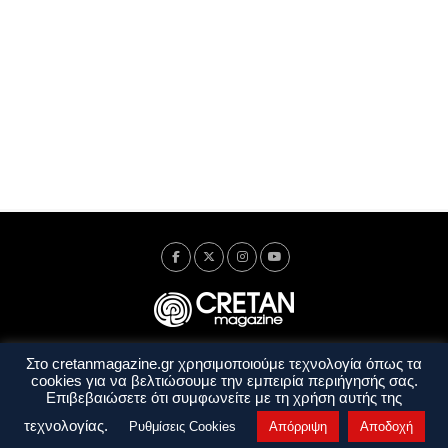
Στο cretanmagazine.gr χρησιμοποιούμε τεχνολογία όπως τα
Ταυτότητα
Πολιτική Απορρήτου
Όροι Χρήσης
cookies για να βελτιώσουμε την εμπειρία περιήγησής σας.
Όροι και Προϋποθέσεις
Επιβεβαιώσετε ότι συμφωνείτε με τη χρήση αυτής της
Copyright © 2014 - 2026 Cretanmagazine. All rights reserved. by
j. bitsakakis
τεχνολογίας.
Ρυθμίσεις Cookies
Απόρριψη
Αποδοχή