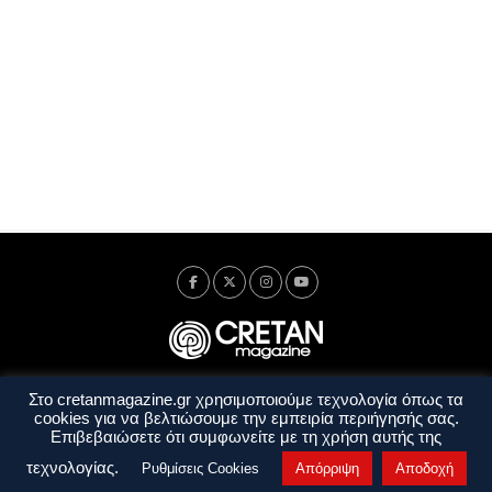
Στο cretanmagazine.gr χρησιμοποιούμε τεχνολογία όπως τα
Ταυτότητα
Πολιτική Απορρήτου
Όροι Χρήσης
cookies για να βελτιώσουμε την εμπειρία περιήγησής σας.
Όροι και Προϋποθέσεις
Επιβεβαιώσετε ότι συμφωνείτε με τη χρήση αυτής της
Copyright © 2014 - 2026 Cretanmagazine. All rights reserved. by
j. bitsakakis
τεχνολογίας.
Ρυθμίσεις Cookies
Απόρριψη
Αποδοχή