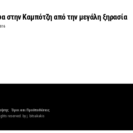
α στην Καμπότζη από την μεγάλη ξηρασία
2016
ρήσης
Όροι και Προϋποθέσεις
ights reserved. by
j. bitsakakis