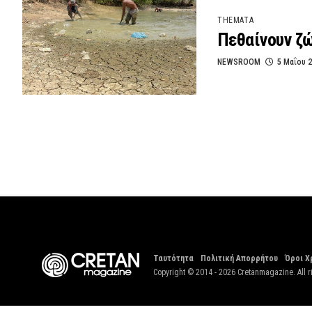
THEMATA
Πεθαίνουν ζώ
NEWSROOM
5 Μαΐου 
Ταυτότητα
Πολιτική Απορρήτου
Όροι Χ
Copyright © 2014 - 2026 Cretanmagazine. All r