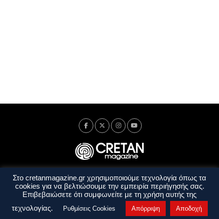
Στο cretanmagazine.gr χρησιμοποιούμε τεχνολογία όπως τα
Ταυτότητα
Πολιτική Απορρήτου
Όροι Χρήσης
cookies για να βελτιώσουμε την εμπειρία περιήγησής σας.
Όροι και Προϋποθέσεις
Επιβεβαιώσετε ότι συμφωνείτε με τη χρήση αυτής της
Copyright © 2014 - 2026 Cretanmagazine. All rights reserved. by
j. bitsakakis
τεχνολογίας.
Ρυθμίσεις Cookies
Απόρριψη
Αποδοχή