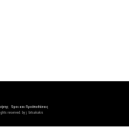
ρήσης
Όροι και Προϋποθέσεις
ights reserved. by
j. bitsakakis