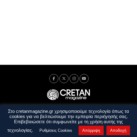
Στο cretanmagazine.gr χρησιμοποιούμε τεχνολογία όπως τα
Ταυτότητα
Πολιτική Απορρήτου
Όροι Χρήσης
cookies για να βελτιώσουμε την εμπειρία περιήγησής σας.
Όροι και Προϋποθέσεις
Επιβεβαιώσετε ότι συμφωνείτε με τη χρήση αυτής της
Copyright © 2014 - 2026 Cretanmagazine. All rights reserved. by
j. bitsakakis
τεχνολογίας.
Ρυθμίσεις Cookies
Απόρριψη
Αποδοχή