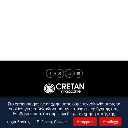
Στο cretanmagazine.gr χρησιμοποιούμε τεχνολογία όπως τα
Ταυτότητα
Πολιτική Απορρήτου
Όροι Χρήσης
cookies για να βελτιώσουμε την εμπειρία περιήγησής σας.
Όροι και Προϋποθέσεις
Επιβεβαιώσετε ότι συμφωνείτε με τη χρήση αυτής της
Copyright © 2014 - 2026 Cretanmagazine. All rights reserved. by
j. bitsakakis
τεχνολογίας.
Ρυθμίσεις Cookies
Απόρριψη
Αποδοχή