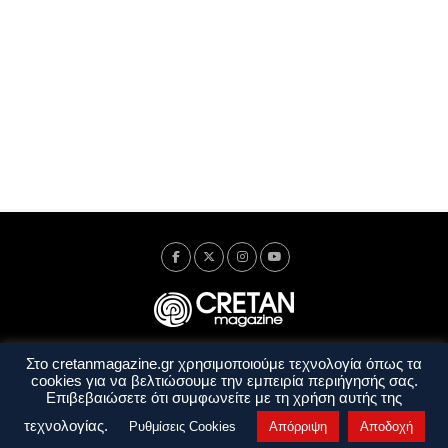
Στο cretanmagazine.gr χρησιμοποιούμε τεχνολογία όπως τα
Ταυτότητα
Πολιτική Απορρήτου
Όροι Χρήσης
cookies για να βελτιώσουμε την εμπειρία περιήγησής σας.
Όροι και Προϋποθέσεις
Επιβεβαιώσετε ότι συμφωνείτε με τη χρήση αυτής της
Copyright © 2014 - 2026 Cretanmagazine. All rights reserved. by
j. bitsakakis
τεχνολογίας.
Ρυθμίσεις Cookies
Απόρριψη
Αποδοχή