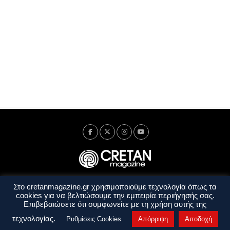
Στο cretanmagazine.gr χρησιμοποιούμε τεχνολογία όπως τα
Ταυτότητα
Πολιτική Απορρήτου
Όροι Χρήσης
cookies για να βελτιώσουμε την εμπειρία περιήγησής σας.
Όροι και Προϋποθέσεις
Επιβεβαιώσετε ότι συμφωνείτε με τη χρήση αυτής της
Copyright © 2014 - 2026 Cretanmagazine. All rights reserved. by
j. bitsakakis
τεχνολογίας.
Ρυθμίσεις Cookies
Απόρριψη
Αποδοχή