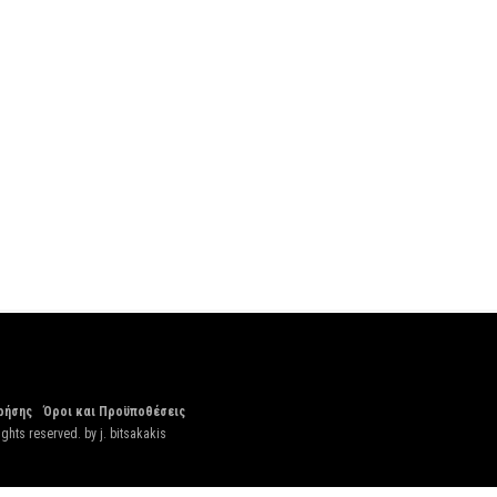
ρήσης
Όροι και Προϋποθέσεις
ights reserved. by
j. bitsakakis