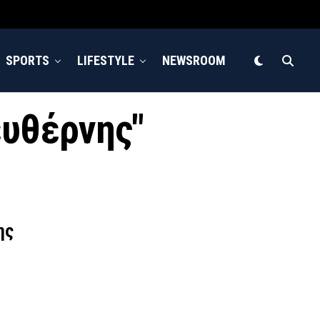
SPORTS
LIFESTYLE
NEWSROOM
ευθέρνης"
ης