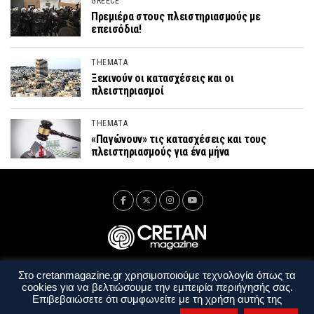
GREECE
Πρεμιέρα στους πλειστηριασμούς με
επεισόδια!
THEMATA
Ξεκινούν οι κατασχέσεις και οι
πλειστηριασμοί
THEMATA
«Παγώνουν» τις κατασχέσεις και τους
πλειστηριασμούς για ένα μήνα
Στο cretanmagazine.gr χρησιμοποιούμε τεχνολογία όπως τα
Ταυτότητα
Πολιτική Απορρήτου
Όροι Χρήσης
cookies για να βελτιώσουμε την εμπειρία περιήγησής σας.
Όροι και Προϋποθέσεις
Επιβεβαιώσετε ότι συμφωνείτε με τη χρήση αυτής της
Copyright © 2014 - 2026 Cretanmagazine. All rights reserved. by
j. bitsakakis