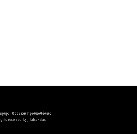
ρήσης
Όροι και Προϋποθέσεις
ights reserved. by
j. bitsakakis