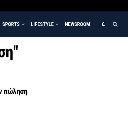
SPORTS
LIFESTYLE
NEWSROOM
ση"
ην πώληση