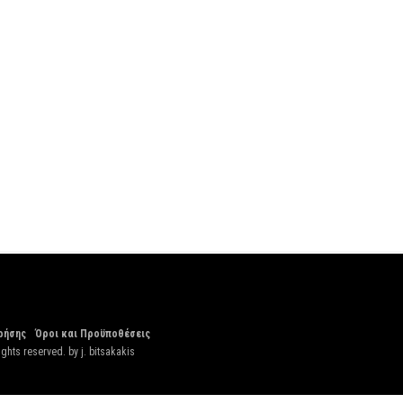
ρήσης
Όροι και Προϋποθέσεις
ights reserved. by
j. bitsakakis