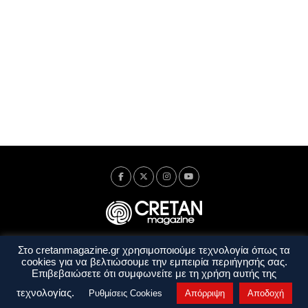
Στο cretanmagazine.gr χρησιμοποιούμε τεχνολογία όπως τα
Ταυτότητα
Πολιτική Απορρήτου
Όροι Χρήσης
cookies για να βελτιώσουμε την εμπειρία περιήγησής σας.
Όροι και Προϋποθέσεις
Επιβεβαιώσετε ότι συμφωνείτε με τη χρήση αυτής της
Copyright © 2014 - 2026 Cretanmagazine. All rights reserved. by
j. bitsakakis
τεχνολογίας.
Ρυθμίσεις Cookies
Απόρριψη
Αποδοχή