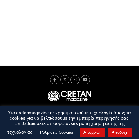
Στο cretanmagazine.gr χρησιμοποιούμε τεχνολογία όπως τα
Ταυτότητα
Πολιτική Απορρήτου
Όροι Χρήσης
cookies για να βελτιώσουμε την εμπειρία περιήγησής σας.
Όροι και Προϋποθέσεις
Επιβεβαιώσετε ότι συμφωνείτε με τη χρήση αυτής της
Copyright © 2014 - 2026 Cretanmagazine. All rights reserved. by
j. bitsakakis
τεχνολογίας.
Ρυθμίσεις Cookies
Απόρριψη
Αποδοχή