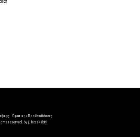
 2021
ρήσης
Όροι και Προϋποθέσεις
ights reserved. by
j. bitsakakis