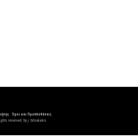
ρήσης
Όροι και Προϋποθέσεις
ights reserved. by
j. bitsakakis