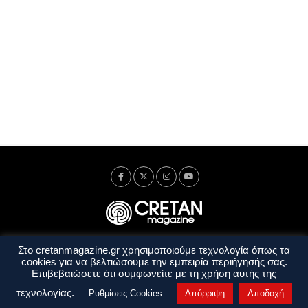
Στο cretanmagazine.gr χρησιμοποιούμε τεχνολογία όπως τα
Ταυτότητα
Πολιτική Απορρήτου
Όροι Χρήσης
cookies για να βελτιώσουμε την εμπειρία περιήγησής σας.
Όροι και Προϋποθέσεις
Επιβεβαιώσετε ότι συμφωνείτε με τη χρήση αυτής της
Copyright © 2014 - 2026 Cretanmagazine. All rights reserved. by
j. bitsakakis
τεχνολογίας.
Ρυθμίσεις Cookies
Απόρριψη
Αποδοχή