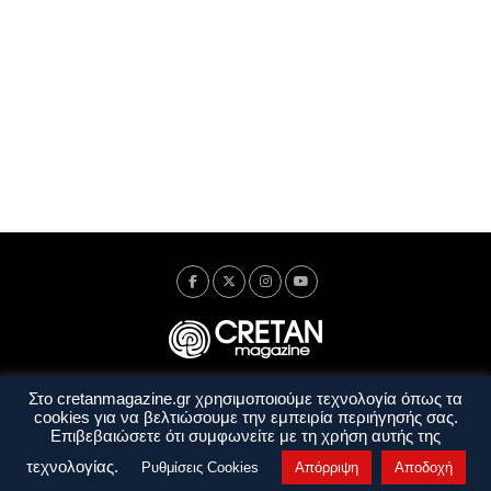
Στο cretanmagazine.gr χρησιμοποιούμε τεχνολογία όπως τα
Ταυτότητα
Πολιτική Απορρήτου
Όροι Χρήσης
cookies για να βελτιώσουμε την εμπειρία περιήγησής σας.
Όροι και Προϋποθέσεις
Επιβεβαιώσετε ότι συμφωνείτε με τη χρήση αυτής της
Copyright © 2014 - 2026 Cretanmagazine. All rights reserved. by
j. bitsakakis
τεχνολογίας.
Ρυθμίσεις Cookies
Απόρριψη
Αποδοχή