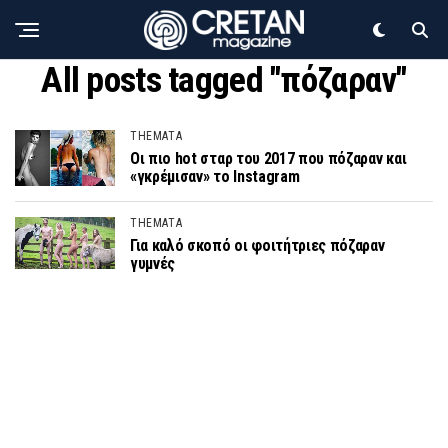
All posts tagged "πόζαραν"
THEMATA
Οι πιο hot σταρ του 2017 που πόζαραν και
«γκρέμισαν» το Instagram
THEMATA
Για καλό σκοπό οι φοιτήτριες πόζαραν
γυμνές