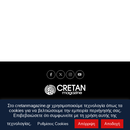
Στο cretanmagazine.gr χρησιμοποιούμε τεχνολογία όπως τα
Ταυτότητα
Πολιτική Απορρήτου
Όροι Χρήσης
cookies για να βελτιώσουμε την εμπειρία περιήγησής σας.
Όροι και Προϋποθέσεις
Επιβεβαιώσετε ότι συμφωνείτε με τη χρήση αυτής της
Copyright © 2014 - 2026 Cretanmagazine. All rights reserved. by
j. bitsakakis
τεχνολογίας.
Ρυθμίσεις Cookies
Απόρριψη
Αποδοχή