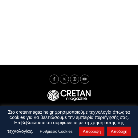
Στο cretanmagazine.gr χρησιμοποιούμε τεχνολογία όπως τα
Ταυτότητα
Πολιτική Απορρήτου
Όροι Χρήσης
cookies για να βελτιώσουμε την εμπειρία περιήγησής σας.
Όροι και Προϋποθέσεις
Επιβεβαιώσετε ότι συμφωνείτε με τη χρήση αυτής της
Copyright © 2014 - 2026 Cretanmagazine. All rights reserved. by
j. bitsakakis
τεχνολογίας.
Ρυθμίσεις Cookies
Απόρριψη
Αποδοχή