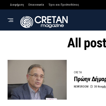
Διαφήμιση
Επικοινωνία
Όροι και Προϋποθέσεις
All po
CRETA
Πρώην Δήμαρ
NEWSROOM
30 Νοεμβ