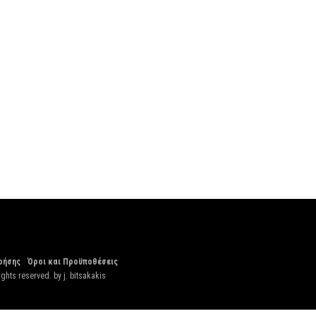
ρήσης
Όροι και Προϋποθέσεις
ights reserved. by
j. bitsakakis