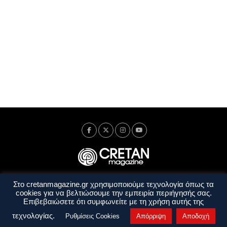
Στο cretanmagazine.gr χρησιμοποιούμε τεχνολογία όπως τα
Ταυτότητα
Πολιτική Απορρήτου
Όροι Χρήσης
cookies για να βελτιώσουμε την εμπειρία περιήγησής σας.
Όροι και Προϋποθέσεις
Επιβεβαιώσετε ότι συμφωνείτε με τη χρήση αυτής της
Copyright © 2014 - 2026 Cretanmagazine. All rights reserved. by
j. bitsakakis
τεχνολογίας.
Ρυθμίσεις Cookies
Απόρριψη
Αποδοχή