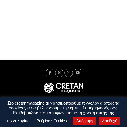
Στο cretanmagazine.gr χρησιμοποιούμε τεχνολογία όπως τα
Ταυτότητα
Πολιτική Απορρήτου
Όροι Χρήσης
cookies για να βελτιώσουμε την εμπειρία περιήγησής σας.
Όροι και Προϋποθέσεις
Επιβεβαιώσετε ότι συμφωνείτε με τη χρήση αυτής της
Copyright © 2014 - 2026 Cretanmagazine. All rights reserved. by
j. bitsakakis
τεχνολογίας.
Ρυθμίσεις Cookies
Απόρριψη
Αποδοχή