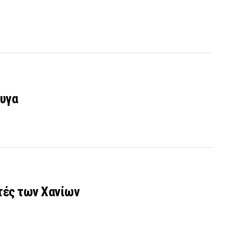
φυγα
ητές των Χανίων