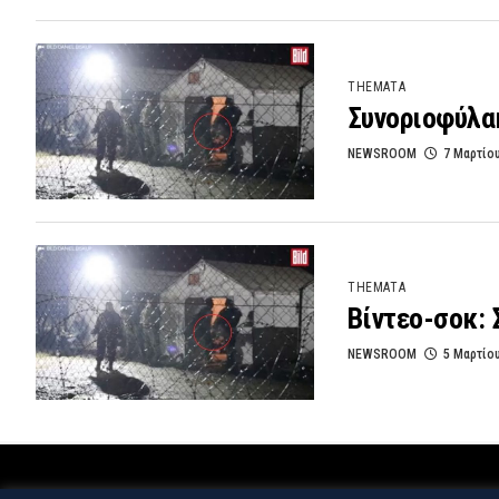
THEMATA
Συνοριοφύλα
NEWSROOM
7 Μαρτίο
THEMATA
Βίντεο-σοκ:
NEWSROOM
5 Μαρτίο