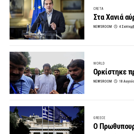
CRETA
Στα Χανιά αύ
NEWSROOM
4 Σεπτεμ
WORLD
Ορκίστηκε π
NEWSROOM
18 Αυγού
GREECE
O Πρωθυπουργ