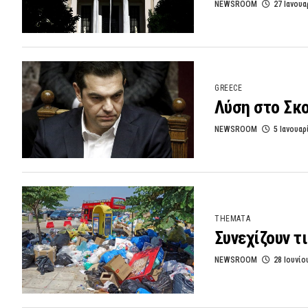
NEWSROOM
27 Ιανουα
GREECE
Λύση στο Σκ
NEWSROOM
5 Ιανουαρ
THEMATA
Συνεχίζουν τ
NEWSROOM
28 Ιουνίο