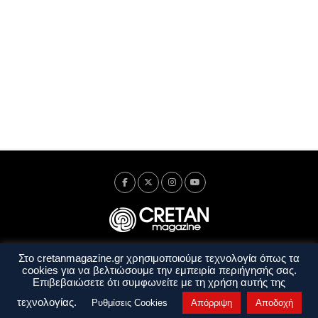
Στο cretanmagazine.gr χρησιμοποιούμε τεχνολογία όπως τα
Ταυτότητα
Πολιτική Απορρήτου
Όροι Χρήσης
cookies για να βελτιώσουμε την εμπειρία περιήγησής σας.
Όροι και Προϋποθέσεις
Επιβεβαιώσετε ότι συμφωνείτε με τη χρήση αυτής της
Copyright © 2014 - 2026 Cretanmagazine. All rights reserved. by
j. bitsakakis
τεχνολογίας.
Ρυθμίσεις Cookies
Απόρριψη
Αποδοχή