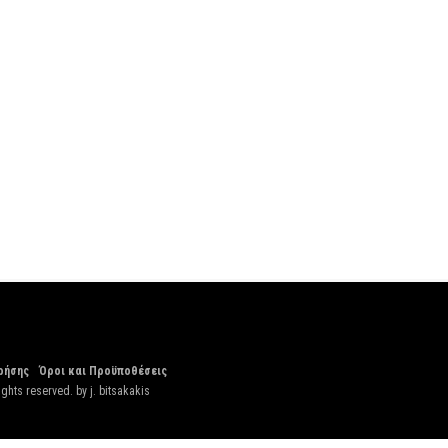
ρήσης
Όροι και Προϋποθέσεις
ights reserved. by
j. bitsakakis