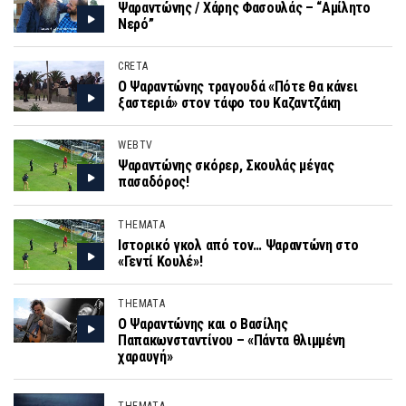
Ψαραντώνης / Χάρης Φασουλάς – “Αμίλητο
Νερό”
CRETA
Ο Ψαραντώνης τραγουδά «Πότε θα κάνει
ξαστεριά» στον τάφο του Καζαντζάκη
WEBTV
Ψαραντώνης σκόρερ, Σκουλάς μέγας
πασαδόρος!
THEMATA
Ιστορικό γκολ από τον… Ψαραντώνη στο
«Γεντί Κουλέ»!
THEMATA
Ο Ψαραντώνης και ο Βασίλης
Παπακωνσταντίνου – «Πάντα θλιμμένη
χαραυγή»