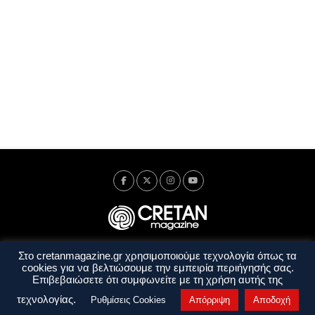
Στο cretanmagazine.gr χρησιμοποιούμε τεχνολογία όπως τα
Ταυτότητα
Πολιτική Απορρήτου
Όροι Χρήσης
cookies για να βελτιώσουμε την εμπειρία περιήγησής σας.
Όροι και Προϋποθέσεις
Επιβεβαιώσετε ότι συμφωνείτε με τη χρήση αυτής της
Copyright © 2014 - 2026 Cretanmagazine. All rights reserved. by
j. bitsakakis
τεχνολογίας.
Ρυθμίσεις Cookies
Απόρριψη
Αποδοχή