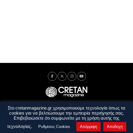
Στο cretanmagazine.gr χρησιμοποιούμε τεχνολογία όπως τα
Ταυτότητα
Πολιτική Απορρήτου
Όροι Χρήσης
cookies για να βελτιώσουμε την εμπειρία περιήγησής σας.
Όροι και Προϋποθέσεις
Επιβεβαιώσετε ότι συμφωνείτε με τη χρήση αυτής της
Copyright © 2014 - 2026 Cretanmagazine. All rights reserved. by
j. bitsakakis
τεχνολογίας.
Ρυθμίσεις Cookies
Απόρριψη
Αποδοχή